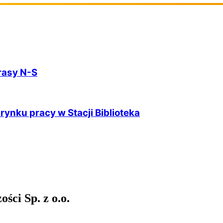
rasy N-S
rynku pracy w Stacji Biblioteka
ści Sp. z o.o.