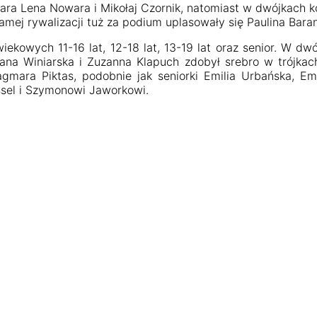
ra Lena Nowara i Mikołaj Czornik, natomiast w dwójkach kobi
 samej rywalizacji tuż za podium uplasowały się Paulina Baran
wiekowych 11-16 lat, 12-18 lat, 13-19 lat oraz senior. W d
iliana Winiarska i Zuzanna Klapuch zdobył srebro w trójkach
gmara Piktas, podobnie jak seniorki Emilia Urbańska, Emi
essel i Szymonowi Jaworkowi.