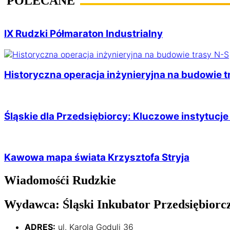
POLECANE
IX Rudzki Półmaraton Industrialny
Historyczna operacja inżynieryjna na budowie t
Śląskie dla Przedsiębiorcy: Kluczowe instytucje 
Kawowa mapa świata Krzysztofa Stryja
Wiadomośći Rudzkie
Wydawca: Śląski Inkubator Przedsiębiorczo
ADRES:
ul. Karola Goduli 36