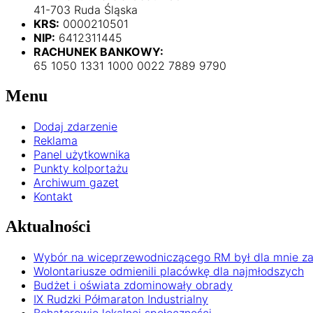
41-703 Ruda Śląska
KRS:
0000210501
NIP:
6412311445
RACHUNEK BANKOWY:
65 1050 1331 1000 0022 7889 9790
Menu
Dodaj zdarzenie
Reklama
Panel użytkownika
Punkty kolportażu
Archiwum gazet
Kontakt
Aktualności
Wybór na wiceprzewodniczącego RM był dla mnie z
Wolontariusze odmienili placówkę dla najmłodszych
Budżet i oświata zdominowały obrady
IX Rudzki Półmaraton Industrialny
Bohaterowie lokalnej społeczności