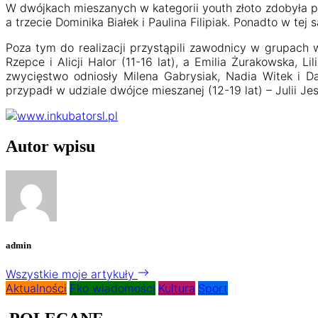
W dwójkach mieszanych w kategorii youth złoto zdobyła pa
a trzecie Dominika Białek i Paulina Filipiak. Ponadto w tej
Poza tym do realizacji przystąpili zawodnicy w grupach 
Rzepce i Alicji Halor (11-16 lat), a Emilia Żurakowska, L
zwycięstwo odniosły Milena Gabrysiak, Nadia Witek i Da
przypadł w udziale dwójce mieszanej (12-19 lat) – Julii J
Autor wpisu
admin
Wszystkie moje artykuły
Aktualności
Eko wiadomości
Kultura
Sport