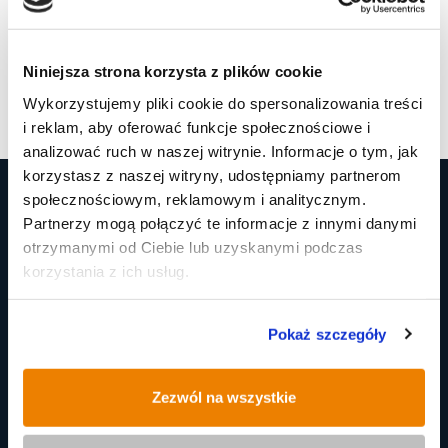
azur@wiado
Reklama
Aleksandra Mazur
moscirudzkie
.pl
Niniejsza strona korzysta z plików cookie
Wykorzystujemy pliki cookie do spersonalizowania treści
i reklam, aby oferować funkcje społecznościowe i
analizować ruch w naszej witrynie. Informacje o tym, jak
korzystasz z naszej witryny, udostępniamy partnerom
społecznościowym, reklamowym i analitycznym.
WIADOMOŚĆI RUDZKIE
Partnerzy mogą połączyć te informacje z innymi danymi
otrzymanymi od Ciebie lub uzyskanymi podczas
Wydawca: Śląski Inkubator
korzystania z ich usług.
Przedsiębiorczości Sp. z o.o.
ADRES:
ul. Karola Goduli 36
Pokaż szczegóły
41-703 Ruda Śląska
Zezwól na wszystkie
KRS:
0000210501