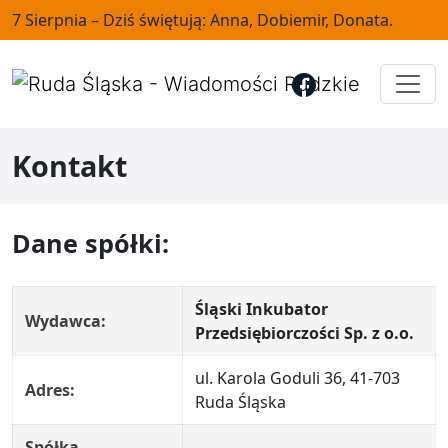
7 Sierpnia – Dziś świętują: Anna, Dobiemir, Donata.
Kontakt
Dane spółki:
Śląski Inkubator
Wydawca:
Przedsiębiorczości Sp. z o.o.
ul. Karola Goduli 36, 41-703
Adres:
Ruda Śląska
Spółka