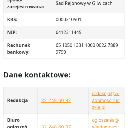
Sąd Rejonowy w Gliwicach
zarejestrowana:
KRS:
0000210501
NIP:
6412311445
Rachunek
65 1050 1331 1000 0022 7889
bankowy:
9790
Dane kontaktowe:
redakcja@wi
Redakcja
32 248 60 97
adomoscirud
zkie.pl
Biuro
ogloszenia@
ogłoszeń
32 248 60 97
wiadomoscir