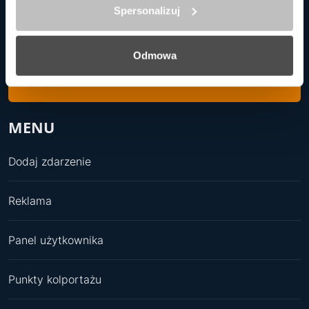
Spersonalizuj
NIP:
6412311445
RACHUNEK BANKOWY:
Odmowa
65 1050 1331 1000 0022 7889 9790
MENU
Dodaj zdarzenie
Reklama
Panel użytkownika
Punkty kolportażu