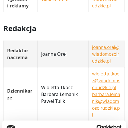
i reklamy
udzkie.pl
Redakcja
joanna.orel@
Redaktor
Joanna Oreł
wiadomoscir
naczelna
udzkie.pl
wioletta.tkoc
z@wiadomos
Wioletta Tkocz
cirudzkie.pl
Dziennikar
Barbara Lemanik
barbara.lema
ze
Paweł Tulik
nik@wiadom
oscirudzkie.p
l
aleksandra.m