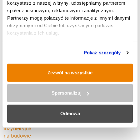
korzystasz z naszej witryny, udostępniamy partnerom
społecznościowym, reklamowym i analitycznym.
SPORT
Partnerzy mogą połączyć te informacje z innymi danymi
otrzymanymi od Ciebie lub uzyskanymi podczas
korzystania z ich usług.
POLECANE
Pokaż szczegóły
Zezwól na wszystkie
IX Rudzki Półmaraton Industrialny
Spersonalizuj
Odmowa
Historyczna operacja inżynieryjna
na budowie trasy N-S