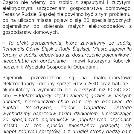
Często nie wiemy, co zrobić z zepsutymi i zużytymi
elektrycznymi urządzeniami gospodarstwa domowego.
Teraz w Rudzie Śląskiej nie powinno być z tym problemu,
bo na ulicach miasta pojawiło się 20 specjalistycznych
pojemników do zbierania małych elektroodpadów z
gospodarstw domowych.
– To efekt porozumienia, które zawarliśmy ze spółką
Remondis Górny Śląsk z Rudy Śląskiej. Miasto zapewniło
tereny, a spółka odpowiada za dostarczenie pojemników i
nieodpłatne ich opróżnianie –
mówi Katarzyna Kuberek,
naczelnik Wydziału Gospodarki Odpadami.
Pojemniki przeznaczone są na małogabarytowe
elektroodpady (drobny sprzęt RTV i AGD oraz baterie i
akumulatory o wymiarach nie większych niż 60x40x20
cm).
– Elektroodpady często zalegają gdzieś w naszych
domach, niekoniecznie chce nam się je oddawać do
Punktu Selektywnej Zbiórki Odpadów. Dlatego
wychodzimy naprzeciw takim działaniom, umieszczając
20 specjalnych pojemników w popularnych częściach
miasta. W ten sposób mieszkańcy pozbędą się
niepotrzebnych sprzętów, a z drugiej strony dadzą nam