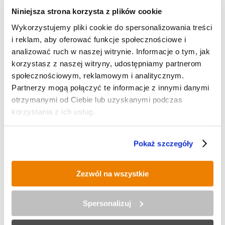
odpadów);
Niniejsza strona korzysta z plików cookie
3. ul. Kochłowicka/Kaczmarka/Kłodnicka (przy
paczkomacie);
Wykorzystujemy pliki cookie do spersonalizowania treści
4. ul. Dworcowa (w rejonie Stacji Biblioteka);
i reklam, aby oferować funkcje społecznościowe i
5. ul. Cynkowa (przy skrzyżowaniu z drogą dojazdową do
analizować ruch w naszej witrynie. Informacje o tym, jak
ul. Kokota 22, 24, 26);
korzystasz z naszej witryny, udostępniamy partnerom
6. ul. Gierałtowskiego 29/Jana Dobrego;
7. ul. Norwida 26 (przy pojemnikach do segregacji
społecznościowym, reklamowym i analitycznym.
odpadów);
Partnerzy mogą połączyć te informacje z innymi danymi
8. ul. Chryzantem (rejon parkingu przy szkole);
otrzymanymi od Ciebie lub uzyskanymi podczas
9. ul. Górnośląska (parking przy kościele);
korzystania z ich usług.
10. ul. Katowicka/Siekiela;
11. ul. Szpaków (przy przychodni);
12. ul. Tiałowskiego (rejon skrzyżowania z ul. Nowaka,
Pokaż szczegóły
przy pojemnikach do segregacji odpadów);
13. ul. Czapli/Kard. Hlonda;
14. ul. Paderewskiego/Kokota;
Zezwól na wszystkie
15. ul. Sienkiewicza/Odrodzenia;
16. ul. Ks. Niedzieli/Powstańców Śląskich;
17. ul. Ks. Tunkla (rejon budynku nr 104, przy pojemnikach
Spersonalizuj
do segregacji odpadów);
18. ul. Ks. Tunkla (parking w rejonie budynku nr 5);