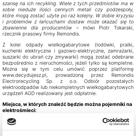
szansę na ich recykling. Wiele z tych przedmiotów ma w
sobie nieduże ilości cennych metali czy podzespoły,
które mogą zostać użyte po raz kolejny. W dobie kryzysu
i problemów z łańcuchami dostaw może okazać się to
zbawienne dla producentów –
mówi Piotr Tokarski,
rzecznik prasowy firmy Remondis.
Z kolei odpady wielkogabarytowe (lodówki, pralki,
kuchenki elektryczne i gazowo-elektryczne, zamrażarki,
suszarki do ubrań czy zmywarki) mogą zostać odebrane
bezpośrednio z nieruchomości, jeżeli tylko są kompletne.
Można się w tym celu umówić poprzez platformę
www.decydujesz.pl, prowadzoną przez Remondis
Electrorecycling Sp. z o.o. Odbiór pozostałych
elektroodpadów lub niekompletnych wielkogabarytowych
urządzeń AGD realizowany jest odpłatnie.
Miejsca, w których znaleźć będzie można pojemniki na
elektrośmieci:
1. ul. Brzechwy/Brodzińskiego (przy pojemnikach do
segregacji odpadów);
2. ul. Leśna/Borowa (przy pojemnikach do segregacji