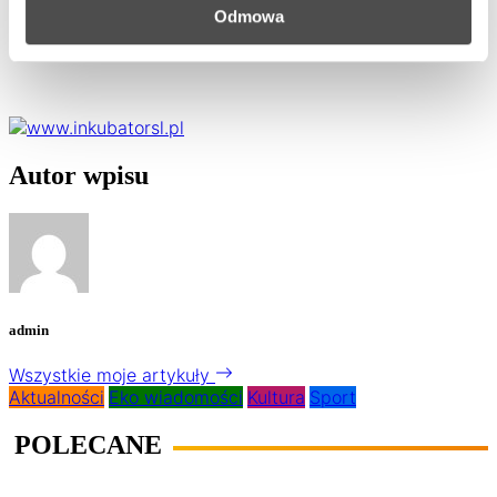
19. ul. Objazdowa (rejon budynku nr 15 przy pojemnikach
Odmowa
do segregacji odpadów);
20. ul. Pokoju/Kolista.
Autor wpisu
admin
Wszystkie moje artykuły
Aktualności
Eko wiadomości
Kultura
Sport
POLECANE