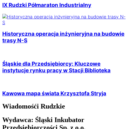
IX Rudzki Półmaraton Industrialny
Historyczna operacja inżynieryjna na budowie
trasy N-S
Śląskie dla Przedsiębiorcy: Kluczowe
instytucje rynku pracy w Stacji Biblioteka
Kawowa mapa świata Krzysztofa Stryja
Wiadomośći Rudzkie
Wydawca: Śląski Inkubator
Przedsiębiorczości Sp. z o.o.