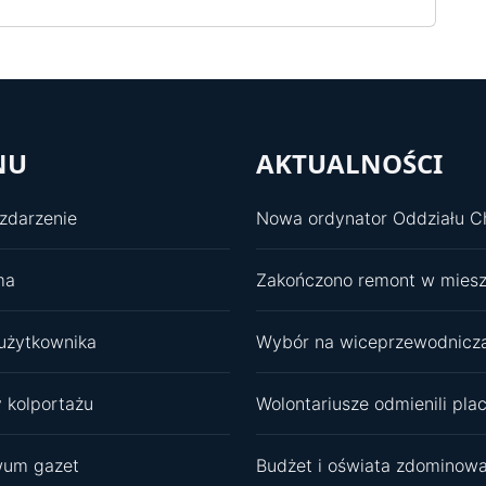
NU
AKTUALNOŚCI
zdarzenie
ma
użytkownika
 kolportażu
wum gazet