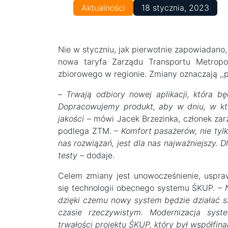
Aktualności
18 stycznia, 2023
Nie w styczniu, jak pierwotnie zapowiadan
nowa taryfa Zarządu Transportu Metropoli
zbiorowego w regionie. Zmiany oznaczają ,,
–
Trwają odbiory nowej aplikacji, która 
Dopracowujemy produkt, aby w dniu, w kt
jakości –
mówi Jacek Brzezinka, członek zarz
podlega ZTM.
– Komfort pasażerów, nie tyl
nas rozwiązań, jest dla nas najważniejszy. 
testy –
dodaje.
Celem zmiany jest unowocześnienie, uspraw
się technologii obecnego systemu ŚKUP.
– 
dzięki czemu nowy system będzie działać sz
czasie rzeczywistym. Modernizacja syst
trwałości projektu ŚKUP, który był współfina