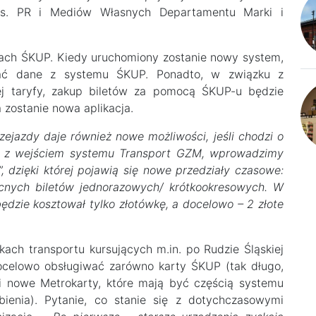
ds. PR i Mediów Własnych Departamentu Marki i
artach ŚKUP. Kiedy uruchomiony zostanie nowy system,
wać dane z systemu ŚKUP. Ponadto, w związku z
j taryfy, zakup biletów za pomocą ŚKUP-u będzie
 zostanie nowa aplikacja.
ejazdy daje również nowe możliwości, jeśli chodzi o
raz z wejściem systemu Transport GZM, wprowadzimy
, dzięki której pojawią się nowe przedziały czasowe:
becnych biletów jednorazowych/ krótkookresowych. W
dzie kosztował tylko złotówkę, a docelowo – 2 złote
kach transportu kursujących m.in. po Rudzie Śląskiej
celowo obsługiwać zarówno karty ŚKUP (tak długo,
k i nowe Metrokarty, które mają być częścią systemu
enia). Pytanie, co stanie się z dotychczasowymi