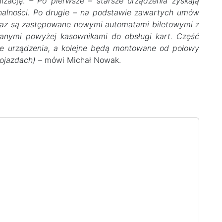
izację.
– Po pierwsze – starsze urządzenia zyskają
nalności. Po drugie – na podstawie zawartych umów
raz są zastępowane nowymi automatami biletowymi z
nymi powyżej kasownikami do obsługi kart. Część
 urządzenia, a kolejne będą montowane od połowy
ojazdach) –
mówi Michał Nowak.