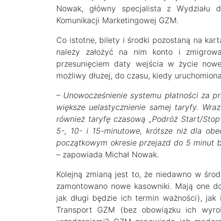
Nowak, główny specjalista z Wydziału 
Komunikacji Marketingowej GZM.
Co istotne, bilety i środki pozostaną na k
należy założyć na nim konto i zmigro
przesunięciem daty wejścia w życie nowe
możliwy dłużej, do czasu, kiedy uruchomiona
– Unowocześnienie systemu płatności za prz
większe uelastycznienie samej taryfy. W
również taryfę czasową „Podróż Start/Stop”
5-, 10- i 15-minutowe, krótsze niż dla o
początkowym okresie przejazd do 5 minut bę
–
zapowiada Michał Nowak.
Kolejną zmianą jest to, że niedawno w środ
zamontowano nowe kasowniki. Mają one do
jak długi będzie ich termin ważności), ja
Transport GZM (bez obowiązku ich wyrobi