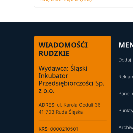
WIADOMOŚĆI
ME
RUDZKIE
Dodaj 
Wydawca: Śląski
Inkubator
Rekla
Przedsiębiorczości Sp.
z o.o.
Panel 
ADRES:
ul. Karola Goduli 36
Punkty
41-703 Ruda Śląska
Archi
KRS:
0000210501