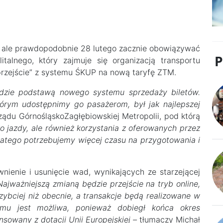
o, ale prawdopodobnie 28 lutego zacznie obowiązywać
talnego, który zajmuje się organizacją transportu
przejście” z systemu ŚKUP na nową taryfę ZTM.
będzie podstawą nowego systemu sprzedaży biletów.
órym udostępnimy go pasażerom, był jak najlepszej
ądu GórnośląskoZagłębiowskiej Metropolii, pod którą
ko jazdy, ale również korzystania z oferowanych przez
Dlatego potrzebujemy więcej czasu na przygotowania i
nienie i usunięcie wad, wynikających ze starzejącej
Najważniejszą zmianą będzie przejście na tryb online,
ybciej niż obecnie, a transakcje będą realizowane w
emu jest możliwa, ponieważ dobiegł końca okres
nsowany z dotacji Unii Europejskiej –
tłumaczy Michał