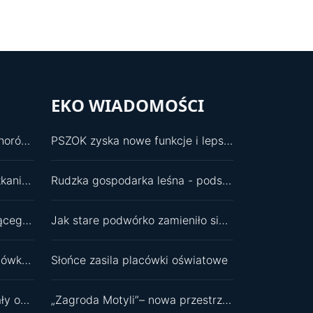
EKO WIADOMOŚCI
Nowa ordynator Oddziału Chorób Wewnętrznych
PSZOK zyska nowe funkcje i lepszą infrastrukturę
Zakończono remont w mieszkaniu wspomaganym
Rudzka gospodarka leśna - podsumowania i plany
Wybór na wiceprzewodniczącego RM był dla mnie zaskoczeniem
Jak stare podwórko zamieniło się w zielony ekosystem?
Wolontariusze odmienili placówkę dla najmłodszych
Słońce zasila placówki oświatowe
Budżet i oświata zdominowały obrady
„Zagroda Motyli”– nowa przestrzeń edukacyjna przy SP 11