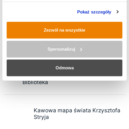
Pokaż szczegóły
Zezwól na wszystkie
Historyczna operacja inżynieryjna
na budowie trasy N-S
Spersonalizuj
Odmowa
Śląskie dla Przedsiębiorcy: Kluczowe
instytucje rynku pracy w Stacji
Biblioteka
Kawowa mapa świata Krzysztofa
Stryja