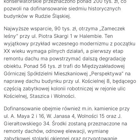
konserwatorskie przeznaczono ponad 200 tys. zł, co
pozwoli na dofinansowanie siedmiu historycznych
budynków w Rudzie Śląskiej.
Najwyższe wsparcie, 90 tys. zł, otrzyma „Zameczek
leśny” przy ul. Piotra Skargi 1 w Halembie. Ten
wyjątkowy przykład wczesnego modernizmu z początku
XX wieku wymaga pilnych działań, a pierwszy etap
remontu dachu ma powstrzymać dalszą degradację
obiektu. Ponad 56 tys. zł trafi do Międzyzakładowej
Górniczej Spółdzielni Mieszkaniowej „Perspektywa” na
naprawę dachu budynku przy ul. Kościelnej 8, będącego
częścią zabytkowej kolonii robotniczej w rejonie ulic
Kościelnej, Staszica i Wolności.
Dofinansowanie obejmie również m.in. kamienice przy
ul. A. Maya 2 i 16, W. Janasa 4, Wolności 15 oraz J.
Gierałtowskiego 34. Środki zostaną przeznaczone na
remonty dachów, odnowę elewacji, wymianę
zabytkowej stolarki okiennej oraz przygotowanie