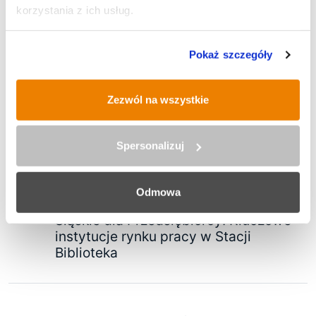
korzystania z ich usług.
IX Rudzki Półmaraton Industrialny
Pokaż szczegóły
Zezwól na wszystkie
Historyczna operacja inżynieryjna
Spersonalizuj
na budowie trasy N-S
Odmowa
Śląskie dla Przedsiębiorcy: Kluczowe
instytucje rynku pracy w Stacji
Biblioteka