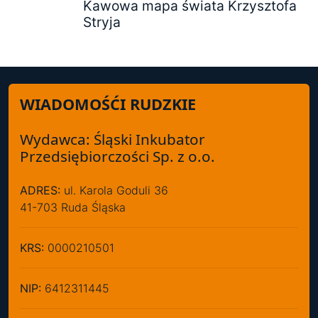
Kawowa mapa świata Krzysztofa
Stryja
WIADOMOŚĆI RUDZKIE
Wydawca: Śląski Inkubator
Przedsiębiorczości Sp. z o.o.
ADRES:
ul. Karola Goduli 36
41-703 Ruda Śląska
KRS:
0000210501
NIP:
6412311445