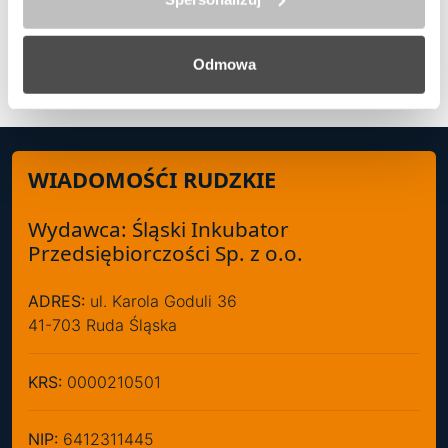
Kawowa mapa świata Krzysztofa
Stryja
Odmowa
WIADOMOŚĆI RUDZKIE
Wydawca: Śląski Inkubator
Przedsiębiorczości Sp. z o.o.
ADRES:
ul. Karola Goduli 36
41-703 Ruda Śląska
KRS:
0000210501
NIP:
6412311445