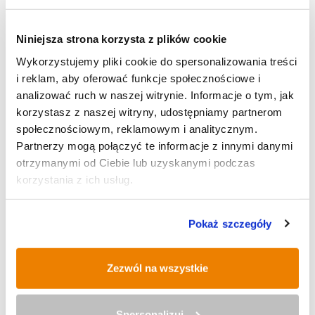
POLECANE
Niniejsza strona korzysta z plików cookie
Wykorzystujemy pliki cookie do spersonalizowania treści
IX Rudzki Półmaraton Industrialny
i reklam, aby oferować funkcje społecznościowe i
analizować ruch w naszej witrynie. Informacje o tym, jak
korzystasz z naszej witryny, udostępniamy partnerom
społecznościowym, reklamowym i analitycznym.
Partnerzy mogą połączyć te informacje z innymi danymi
Historyczna operacja inżynieryjna
otrzymanymi od Ciebie lub uzyskanymi podczas
na budowie trasy N-S
korzystania z ich usług.
Pokaż szczegóły
Śląskie dla Przedsiębiorcy: Kluczowe
instytucje rynku pracy w Stacji
Zezwól na wszystkie
Biblioteka
Spersonalizuj