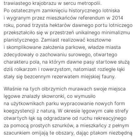
trawiastego krajobrazu w sercu metropolii.
Po ostatecznym zamknięciu historycznego lotniska
i wygranym przez mieszkańców referendum w 2014
roku, ponad trzysta hektarów dawnego portu lotniczego
przekształciło się w przestrzeń unikalnego minimalizmu
planistycznego. Zamiast realizować kosztowne
i skomplikowane założenia parkowe, władze miasta
zdecydowały o zachowaniu surowego, otwartego
charakteru pola, na którym dawne pasy startowe służą
dziś rolkarzom i rowerzystom, natomiast rozległe łąki
stały się bezcennym rezerwatem miejskiej fauny.
Właśnie na tych olbrzymich murawach swoje miejsca
lęgowe znalazły skowronki, co wymusiło
na użytkownikach parku wypracowanie nowych form
koegzystencji z naturą. W okresie lęgowym całe strefy
otwartych łąk są odgradzane od ruchu rekreacyjnego
za pomocą prostych sznurków, a mieszkańcy z pełnym
szacunkiem omijają te obszary, dając ptakom niezbędną