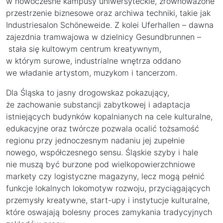
w nowoczesne kampusy uniwersyteckie, zrównoważone
przestrzenie biznesowe oraz archiwa techniki, takie jak
Industriesalon Schöneweide. Z kolei Uferhallen – dawna
zajezdnia tramwajowa w dzielnicy Gesundbrunnen –
stała się kultowym centrum kreatywnym,
w którym surowe, industrialne wnętrza oddano
we władanie artystom, muzykom i tancerzom.
Dla Śląska to jasny drogowskaz pokazujący,
że zachowanie substancji zabytkowej i adaptacja
istniejących budynków kopalnianych na cele kulturalne,
edukacyjne oraz twórcze pozwala ocalić tożsamość
regionu przy jednoczesnym nadaniu jej zupełnie
nowego, współczesnego sensu. Śląskie szyby i hale
nie muszą być burzone pod wielkopowierzchniowe
markety czy logistyczne magazyny, lecz mogą pełnić
funkcje lokalnych lokomotyw rozwoju, przyciągających
przemysły kreatywne, start-upy i instytucje kulturalne,
które oswajają bolesny proces zamykania tradycyjnych