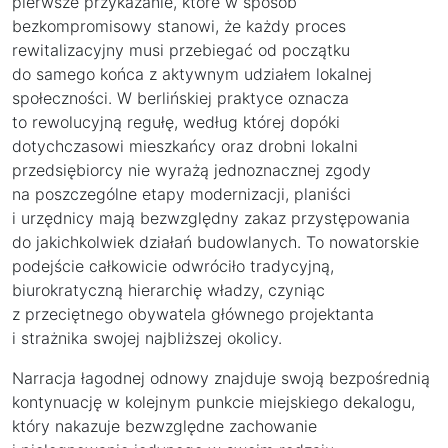
pierwsze przykazanie, które w sposób
bezkompromisowy stanowi, że każdy proces
rewitalizacyjny musi przebiegać od początku
do samego końca z aktywnym udziałem lokalnej
społeczności. W berlińskiej praktyce oznacza
to rewolucyjną regułę, według której dopóki
dotychczasowi mieszkańcy oraz drobni lokalni
przedsiębiorcy nie wyrażą jednoznacznej zgody
na poszczególne etapy modernizacji, planiści
i urzędnicy mają bezwzględny zakaz przystępowania
do jakichkolwiek działań budowlanych. To nowatorskie
podejście całkowicie odwróciło tradycyjną,
biurokratyczną hierarchię władzy, czyniąc
z przeciętnego obywatela głównego projektanta
i strażnika swojej najbliższej okolicy.
Narracja łagodnej odnowy znajduje swoją bezpośrednią
kontynuację w kolejnym punkcie miejskiego dekalogu,
który nakazuje bezwzględne zachowanie