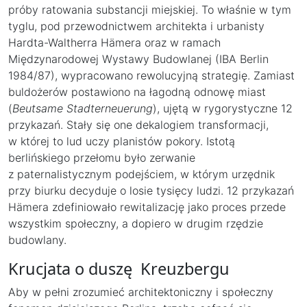
próby ratowania substancji miejskiej. To właśnie w tym
tyglu, pod przewodnictwem architekta i urbanisty
Hardta-Waltherra Hämera oraz w ramach
Międzynarodowej Wystawy Budowlanej (IBA Berlin
1984/87), wypracowano rewolucyjną strategię. Zamiast
buldożerów postawiono na łagodną odnowę miast
(
Beutsame Stadterneuerung
), ujętą w rygorystyczne 12
przykazań. Stały się one dekalogiem transformacji,
w której to lud uczy planistów pokory. Istotą
berlińskiego przełomu było zerwanie
z paternalistycznym podejściem, w którym urzędnik
przy biurku decyduje o losie tysięcy ludzi. 12 przykazań
Hämera zdefiniowało rewitalizację jako proces przede
wszystkim społeczny, a dopiero w drugim rzędzie
budowlany.
Krucjata o duszę Kreuzbergu
Aby w pełni zrozumieć architektoniczny i społeczny