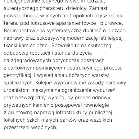
i pielęgnowanie jedynego w swoim rodzaju,
autentycznego charakteru dzielnicy. Zamiast
powszechnego w innych metropoliach czyszczenia
terenu pod luksusowe apartamentowce i biurowce,
Berlin postawił na systematyczną dbałość o bieżące
naprawy oraz sukcesywną modernizację istniejącej
tkanki kamienicznej. Pozwoliło to na skuteczną
odbudowę reputacji i standardu życia
na zdegradowanych dotychczas obszarach
z całkowitym pominięciem destrukcyjnego procesu
gentryfikacji i wysiedlania uboższych warstw
społecznych. Kolejne wypracowane zasady narzuciły
urbanistom maksymalne ograniczenie wyburzeń
oraz bezwzględny wymóg, by proces odnowy
prywatnych kamienic postępował równolegle
z gruntowną naprawą infrastruktury publicznej,
lokalnych szkół, małych parków oraz wszelkich
przestrzeni wspólnych.