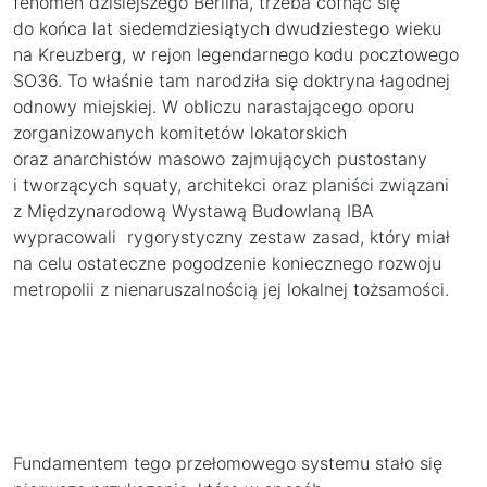
fenomen dzisiejszego Berlina, trzeba cofnąć się
do końca lat siedemdziesiątych dwudziestego wieku
na Kreuzberg, w rejon legendarnego kodu pocztowego
SO36. To właśnie tam narodziła się doktryna łagodnej
odnowy miejskiej. W obliczu narastającego oporu
zorganizowanych komitetów lokatorskich
oraz anarchistów masowo zajmujących pustostany
i tworzących squaty, architekci oraz planiści związani
z Międzynarodową Wystawą Budowlaną IBA
wypracowali rygorystyczny zestaw zasad, który miał
na celu ostateczne pogodzenie koniecznego rozwoju
metropolii z nienaruszalnością jej lokalnej tożsamości.
Fundamentem tego przełomowego systemu stało się