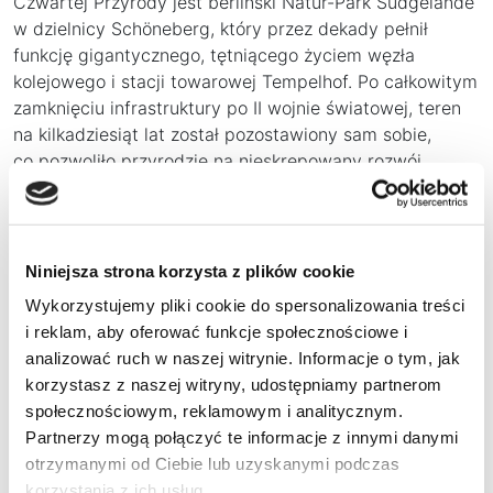
Czwartej Przyrody jest berliński Natur-Park Südgelände
w dzielnicy Schöneberg, który przez dekady pełnił
funkcję gigantycznego, tętniącego życiem węzła
kolejowego i stacji towarowej Tempelhof. Po całkowitym
zamknięciu infrastruktury po II wojnie światowej, teren
na kilkadziesiąt lat został pozostawiony sam sobie,
co pozwoliło przyrodzie na nieskrępowany rozwój.
Gdy w latach 80. XX wieku oficjalnie planowano tam
budowę nowej stacji rozrządowej i dróg szybkiego
ruchu, silny opór ze strony okolicznych mieszkańców
oraz ekologów doprowadził do rewolucyjnej decyzji
Niniejsza strona korzysta z plików cookie
o uznaniu tego obszaru za chroniony rezerwat, oddając
Wykorzystujemy pliki cookie do spersonalizowania treści
go we władanie przyrodzie oraz artystom.
i reklam, aby oferować funkcje społecznościowe i
analizować ruch w naszej witrynie. Informacje o tym, jak
Dzisiejszy park Südgelände to niezwykła przestrzeń,
korzystasz z naszej witryny, udostępniamy partnerom
w której historyczne semafory, rdzawe szyny i stara
społecznościowym, reklamowym i analitycznym.
parowozownia w naturalny sposób przeplatają się
Partnerzy mogą połączyć te informacje z innymi danymi
z gęstym, dzikim lasem ruderalnym. Człowiek występuje
otrzymanymi od Ciebie lub uzyskanymi podczas
tutaj wyłącznie w roli gościa, ponieważ ruch pieszych
korzystania z ich usług.