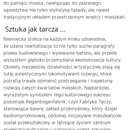
do pamięci miasta, nawiązując do zastanego
sąsiedztwa nie tylko stylistyką fasady, ale nawet
tradycyjnym układem przestrzennym wnętrz i mieszkań.
Sztuka jak tarcza …
Niemiecka stolica na każdym kroku udowadnia,
że udana rewitalizacja to nie tylko suche paragrafy
prawa budowlanego i wylewanie betonu, ale przede
wszystkim głęboko przemyślana ekonomizacja kultury.
Obiekty niezależnej działalności artystycznej stają się
tutaj autentycznymi lokomotywami rozwoju, które
potrafią trwale odmienić postrzeganie i trajektorię
rozwoju całych kwartałów miejskich. Najbardziej
wyrazistym symbolem tego kulturowego sukcesu
pozostaje Regenbogenfabrik, czyli Fabryka Tęczy,
stanowiąca dawny zakład przemysłowy, który dzięki
bezkompromisowej, oddolnej inicjatywie mieszkańców
został przekształcony w tętniące życiem centrum
społeczno-kulturalne i uratowany przed zakusami