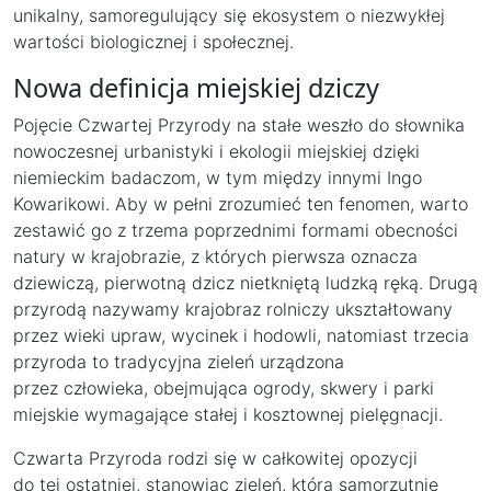
unikalny, samoregulujący się ekosystem o niezwykłej
wartości biologicznej i społecznej.
Nowa definicja miejskiej dziczy
Pojęcie Czwartej Przyrody na stałe weszło do słownika
nowoczesnej urbanistyki i ekologii miejskiej dzięki
niemieckim badaczom, w tym między innymi Ingo
Kowarikowi. Aby w pełni zrozumieć ten fenomen, warto
zestawić go z trzema poprzednimi formami obecności
natury w krajobrazie, z których pierwsza oznacza
dziewiczą, pierwotną dzicz nietkniętą ludzką ręką. Drugą
przyrodą nazywamy krajobraz rolniczy ukształtowany
przez wieki upraw, wycinek i hodowli, natomiast trzecia
przyroda to tradycyjna zieleń urządzona
przez człowieka, obejmująca ogrody, skwery i parki
miejskie wymagające stałej i kosztownej pielęgnacji.
Czwarta Przyroda rodzi się w całkowitej opozycji
do tej ostatniej, stanowiąc zieleń, która samorzutnie