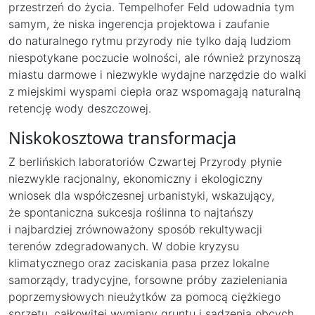
przestrzeń do życia. Tempelhofer Feld udowadnia tym
samym, że niska ingerencja projektowa i zaufanie
do naturalnego rytmu przyrody nie tylko dają ludziom
niespotykane poczucie wolności, ale również przynoszą
miastu darmowe i niezwykle wydajne narzędzie do walki
z miejskimi wyspami ciepła oraz wspomagają naturalną
retencję wody deszczowej.
Niskokosztowa transformacja
Z berlińskich laboratoriów Czwartej Przyrody płynie
niezwykle racjonalny, ekonomiczny i ekologiczny
wniosek dla współczesnej urbanistyki, wskazujący,
że spontaniczna sukcesja roślinna to najtańszy
i najbardziej zrównoważony sposób rekultywacji
terenów zdegradowanych. W dobie kryzysu
klimatycznego oraz zaciskania pasa przez lokalne
samorządy, tradycyjne, forsowne próby zazieleniania
poprzemysłowych nieużytków za pomocą ciężkiego
sprzętu, całkowitej wymiany gruntu i sadzenia obcych