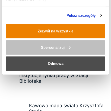
IX Rudzki Półmaraton Industrialny
Pokaż szczegóły
Zezwól na wszystkie
Historyczna operacja inżynieryjna
na budowie trasy N-S
Spersonalizuj
Odmowa
Śląskie dla Przedsiębiorcy: Kluczowe
instytucje rynku pracy w Stacji
Biblioteka
Kawowa mapa świata Krzysztofa