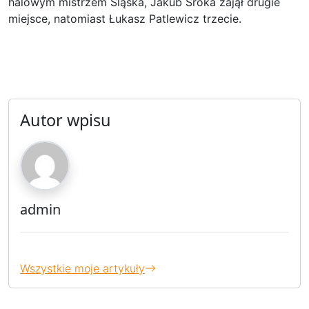
halowym mistrzem Śląska, Jakub Sroka zajął drugie
miejsce, natomiast Łukasz Patlewicz trzecie.
Autor wpisu
admin
Wszystkie moje artykuły