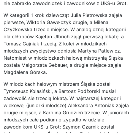
nie zabrakło zawodniczek i zawodników z UKS-u Grot.
W kategorii 1 krok dziewcząt Julia Pietrowska zajęła
pierwsze, Wiktoria Gawełczyk drugie, a Milena
Czyżkowska trzecie miejsce. W analogicznej kategorii
dla chłopców Kajetan Ulbrich zajął pierwszą lokatę, a
Tomasz Gajniak trzecią. Z kolei w młodzikach
młodszych zwycięstwo odniosła Martyna Patlewicz.
Natomiast w młodziczkach halową mistrzynią Śląska
została Małgorzata Gebauer, a drugie miejsce zajęła
Magdalena Górska.
W młodzikach halowym mistrzem Śląska został
Tymoteusz Kolasiński, a Bartosz Podżorski musiał
zadowolić się trzecią lokatą. W najstarszej kategorii
wiekowej (juniorki młodsze) Aleksandra Antoniak zajęła
drugie miejsce, a Karolina Grudzień trzecie. W juniorach
młodszych całe podium przypadło w udziale
zawodnikom UKS-u Grot: Szymon Czarnik został