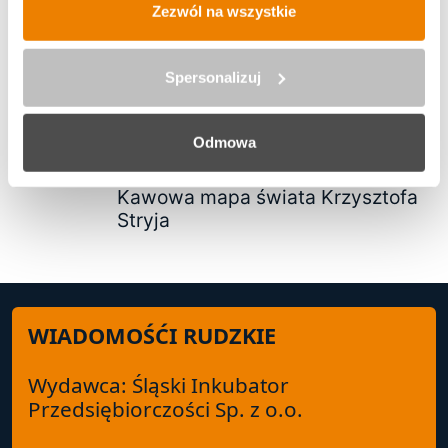
Zezwól na wszystkie
Śląskie dla Przedsiębiorcy: Kluczowe
instytucje rynku pracy w Stacji
Spersonalizuj
Biblioteka
Odmowa
Kawowa mapa świata Krzysztofa
Stryja
WIADOMOŚĆI RUDZKIE
Wydawca: Śląski Inkubator
Przedsiębiorczości Sp. z o.o.