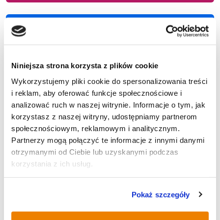
SPORT
Niniejsza strona korzysta z plików cookie
POLECANE
Wykorzystujemy pliki cookie do spersonalizowania treści
i reklam, aby oferować funkcje społecznościowe i
analizować ruch w naszej witrynie. Informacje o tym, jak
korzystasz z naszej witryny, udostępniamy partnerom
IX Rudzki Półmaraton Industrialny
społecznościowym, reklamowym i analitycznym.
Partnerzy mogą połączyć te informacje z innymi danymi
otrzymanymi od Ciebie lub uzyskanymi podczas
korzystania z ich usług.
Historyczna operacja inżynieryjna
Pokaż szczegóły
na budowie trasy N-S