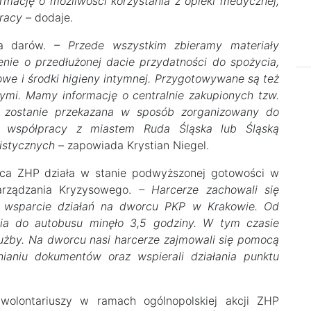
rmację o możliwości korzystania z opieki medycznej,
racy –
dodaje.
ka darów.
– Przede wszystkim zbieramy materiały
zenie o przedłużonej dacie przydatności do spożycia,
owe i środki higieny intymnej. Przygotowywane są też
ymi. Mamy informację o centralnie zakupionych tzw.
ka zostanie przekazana w sposób zorganizowany do
e współpracy z miastem Ruda Śląska lub Śląską
istycznych –
zapowiada Krystian Niegel.
fca ZHP działa w stanie podwyższonej gotowości w
rządzania Kryzysowego.
– Harcerze zachowali się
o wsparcie działań na dworcu PKP w Krakowie. Od
ia do autobusu minęło 3,5 godziny. W tym czasie
użby. Na dworcu nasi harcerze zajmowali się pomocą
nianiu dokumentów oraz wspierali działania punktu
wolontariuszy w ramach ogólnopolskiej akcji ZHP