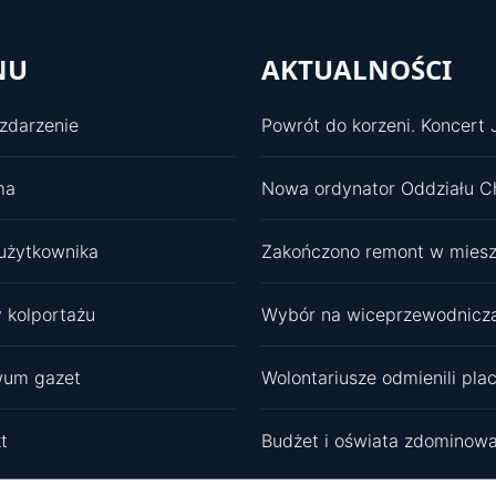
NU
AKTUALNOŚCI
zdarzenie
ma
użytkownika
 kolportażu
wum gazet
t