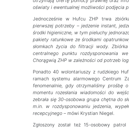
otrzymają ofertę pomocy prawnej oraz info
oświaty i ewentualnej możliwości podjęcia p
Jednocześnie w Hufcu ZHP trwa zbiór
pierwszej potrzeby – jedzenie instant, jed
środki higieniczne, w tym pieluchy jednoraz
pakiety ratunkowe ze środkami opatrunkow
słomkach życia do filtracji wody. Zbiór
centralnego punktu rozdysponowania w
Chorągwią ZHP w zależności od potrzeb log
Ponadto 40 wolontariuszy z rudzkiego Hu
ramach systemu alarmowego Centrum Za
fenomenalnie, gdy otrzymaliśmy prośbę 
momentu rozesłania wiadomości do wejśc
zebrała się 30-osobowa grupa chętna do sł
m.in. w rozdysponowaniu jedzenia, wypeł
recepcyjnego –
mówi Krystian Niegel.
Zgłoszony został też 15-osobowy patrol 