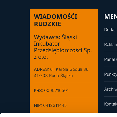
WIADOMOŚĆI
ME
RUDZKIE
Dodaj 
Wydawca: Śląski
Inkubator
Rekla
Przedsiębiorczości Sp.
z o.o.
Panel 
ADRES:
ul. Karola Goduli 36
Punkty
41-703 Ruda Śląska
Archi
KRS:
0000210501
Kontak
NIP:
6412311445