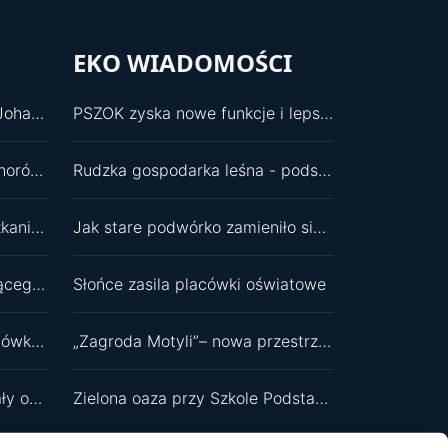
EKO WIADOMOŚCI
Powrót do korzeni. Koncert Johannesa Skudlika w kościele św. Pawła
PSZOK zyska nowe funkcje i lepszą infrastrukturę
Nowa ordynator Oddziału Chorób Wewnętrznych
Rudzka gospodarka leśna - podsumowania i plany
Zakończono remont w mieszkaniu wspomaganym
Jak stare podwórko zamieniło się w zielony ekosystem?
Wybór na wiceprzewodniczącego RM był dla mnie zaskoczeniem
Słońce zasila placówki oświatowe
Wolontariusze odmienili placówkę dla najmłodszych
„Zagroda Motyli”– nowa przestrzeń edukacyjna przy SP 11
Budżet i oświata zdominowały obrady
Zielona oaza przy Szkole Podstawowej nr 11