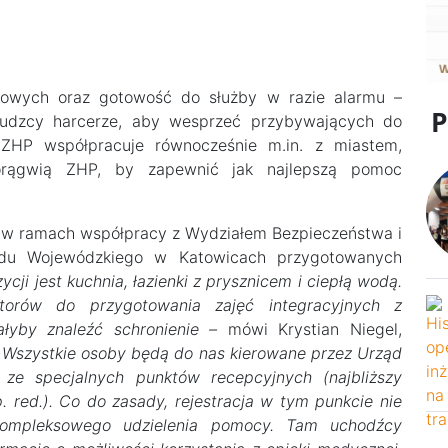
gowych oraz gotowość do służby w razie alarmu –
rudzcy harcerze, aby wesprzeć przybywających do
 ZHP współpracuje równocześnie m.in. z miastem,
rągwią ZHP, by zapewnić jak najlepszą pomoc
o w ramach współpracy z Wydziałem Bezpieczeństwa i
ędu Wojewódzkiego w Katowicach przygotowanych
cji jest kuchnia, łazienki z prysznicem i ciepłą wodą.
torów do przygotowania zajęć integracyjnych z
łyby znaleźć schronienie –
mówi Krystian Niegel,
 Wszystkie osoby będą do nas kierowane przez Urząd
ze specjalnych punktów recepcyjnych (najbliższy
. red.). Co do zasady, rejestracja w tym punkcie nie
kompleksowego udzielenia pomocy. Tam uchodźcy