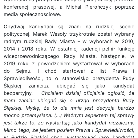
konferencji prasowej, a Michał Pierończyk poprzez
media społecznościowe.
Obydwaj kandydaci są znani na rudzkiej scenie
politycznej. Marek Wesoły trzykrotnie został wybrany
radnym rudzkiej Rady Miasta – w wyborach w 2010,
2014 i 2018 roku. W ostatniej kadencji pełnił funkcję
wiceprzewodniczącego Rady Miasta. Następnie, w
2019 roku, z powodzeniem wystartował w wyborach
do Sejmu. I choć startował z list Prawa i
Sprawiedliwości, to o stanowisko prezydenta Rudy
Śląskiej zamierza ubiegać się jako kandydat
bezpartyjny.
– Chciałem dzisiaj oficjalnie ogłosić, że
mam zamiar ubiegać się o urząd prezydenta Rudy
Śląskiej. Myślę, że to dla mnie jest decyzja bardzo
mocno przemyślana. (…) Ważnym aspektem tej sprawy
jest także to, że wystartuję jako kandydat niezależny.
Mimo tego, że jestem posłem Prawa i Sprawiedliwości,
w Rudzie Sląskiej chcę wystartować jako kandydat