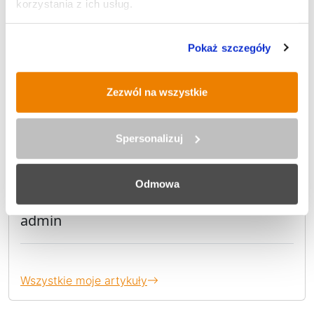
korzystania z ich usług.
Komitet Wyborczy Wyborców Bożena
Modzelewska – Konfederacja (zgłoszony, czeka na
rejestrację).
Pokaż szczegóły
Zezwól na wszystkie
Autor wpisu
Spersonalizuj
Odmowa
admin
Wszystkie moje artykuły