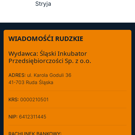
Stryja
WIADOMOŚĆI RUDZKIE
Wydawca: Śląski Inkubator
Przedsiębiorczości Sp. z o.o.
ADRES:
ul. Karola Goduli 36
41-703 Ruda Śląska
KRS:
0000210501
NIP:
6412311445
RACHUNEK BANKOWY: