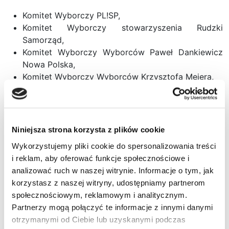
Komitet Wyborczy PL!SP,
Komitet Wyborczy stowarzyszenia Rudzki
Samorząd,
Komitet Wyborczy Wyborców Paweł Dankiewicz
Nowa Polska,
Komitet Wyborczy Wyborców Krzysztofa Mejera,
Komitet Wyborczy Wyborców Michał Baborski
Razem dla Rudy Śląskiej,
Komitet Wyborczy Ślonzoki Razem,
Komitet Wyborczy Wyborców Krzysztofa Toboły
Niniejsza strona korzysta z plików cookie
(zgłoszony, czeka na rejestrację),
Wykorzystujemy pliki cookie do spersonalizowania treści
Komitet Wyborczy Wyborców Marta Gniłka-
i reklam, aby oferować funkcje społecznościowe i
Jastrzębska,
analizować ruch w naszej witrynie. Informacje o tym, jak
Komitet Wyborczy Antypartia,
korzystasz z naszej witryny, udostępniamy partnerom
Komitet Wyborczy Wyborców Michała Pierończyka
społecznościowym, reklamowym i analitycznym.
Współpraca i Rozwój.
Partnerzy mogą połączyć te informacje z innymi danymi
Komitet Wyborczy Wyborców Marka Wesołego
otrzymanymi od Ciebie lub uzyskanymi podczas
(zgłoszony, czeka na rejestrację),