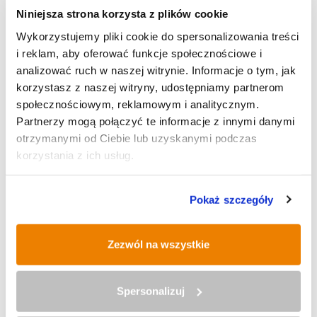
Niniejsza strona korzysta z plików cookie
IX Rudzki Półmaraton Industrialny
Wykorzystujemy pliki cookie do spersonalizowania treści
i reklam, aby oferować funkcje społecznościowe i
analizować ruch w naszej witrynie. Informacje o tym, jak
korzystasz z naszej witryny, udostępniamy partnerom
społecznościowym, reklamowym i analitycznym.
Historyczna operacja inżynieryjna
Partnerzy mogą połączyć te informacje z innymi danymi
na budowie trasy N-S
otrzymanymi od Ciebie lub uzyskanymi podczas
korzystania z ich usług.
Śląskie dla Przedsiębiorcy: Kluczowe
Pokaż szczegóły
instytucje rynku pracy w Stacji
Biblioteka
Zezwól na wszystkie
Spersonalizuj
Kawowa mapa świata Krzysztofa
Stryja