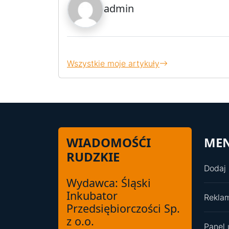
admin
Wszystkie moje artykuły
WIADOMOŚĆI
ME
RUDZKIE
Dodaj 
Wydawca: Śląski
Inkubator
Rekla
Przedsiębiorczości Sp.
z o.o.
Panel 