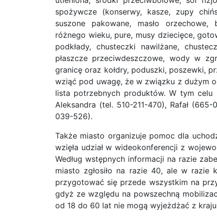
spożywcze (konserwy, kasze, zupy chińsk
suszone pakowane, masło orzechowe, b
różnego wieku, pure, musy dziecięce, gotowe
podkłady, chusteczki nawilżane, chusteczk
płaszcze przeciwdeszczowe, wody w zg
granicę oraz kołdry, poduszki, poszewki, p
wziąć pod uwagę, że w związku z dużym od
lista potrzebnych produktów. W tym celu 
Aleksandra (tel. 510-211-470), Rafał (665-
039-526).
Także miasto organizuje pomoc dla uchod
wzięła udział w wideokonferencji z wojew
Według wstępnych informacji na razie zabe
miasto zgłosiło na razie 40, ale w razi
przygotować się przede wszystkim na przy
gdyż ze względu na powszechną mobilizac
od 18 do 60 lat nie mogą wyjeżdżać z kraj