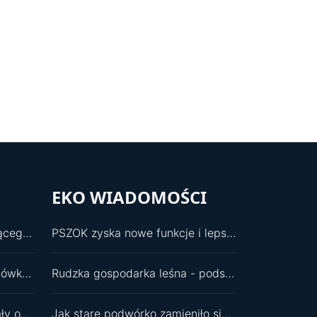
EKO WIADOMOŚCI
Wybór na wiceprzewodniczącego RM był dla mnie zaskoczeniem
PSZOK zyska nowe funkcje i lepszą infrastrukturę
Wolontariusze odmienili placówkę dla najmłodszych
Rudzka gospodarka leśna - podsumowania i plany
Budżet i oświata zdominowały obrady
Jak stare podwórko zamieniło się w zielony ekosystem?