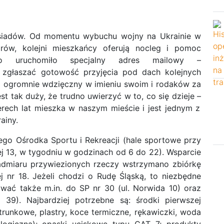
 sąsiadów. Od momentu wybuchu wojny na Ukrainie w
darów, kolejni mieszkańcy oferują nocleg i pomoc
sto
uruchomiło specjalny adres mailowy –
zgłaszać gotowość przyjęcia pod dach kolejnych
 ogromnie wdzięczny w imieniu swoim i rodaków za
t tak duży, że trudno uwierzyć w to, co się dzieje –
erech lat mieszka w naszym mieście i jest jednym z
ainy.
iego Ośrodka Sportu i Rekreacji (hale sportowe przy
iej 13, w tygodniu w godzinach od 6 do 22).
Wsparcie
dmiaru przywiezionych rzeczy wstrzymano zbiórkę
r 18. Jeżeli chodzi o Rudę Śląską, to niezbędne
wać także m.in. do SP nr 30 (ul. Norwida 10) oraz
39). Najbardziej potrzebne są: środki pierwszej
trunkowe, plastry, koce termiczne, rękawiczki, woda
jologiczna); opaski uciskowe typu CAT 7; produkty