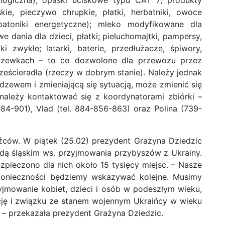
ie, pieczywo chrupkie, płatki, herbatniki, owoce
atoniki energetyczne); mleko modyfikowane dla
 dania dla dzieci, płatki; pieluchomajtki, pampersy,
i zwykłe; latarki, baterie, przedłużacze, śpiwory,
rzewkach – to co dozwolone dla przewozu przez
rześcieradła (rzeczy w dobrym stanie). Należy jednak
zewem i zmieniającą się sytuacją, może zmienić się
należy kontaktować się z koordynatorami zbiórki –
084-901), Vlad (tel. 884-856-863) oraz Polina (739-
źców. W piątek (25.02) prezydent Grażyna Dziedzic
odą śląskim ws. przyjmowania przybyszów z Ukrainy.
zpieczono dla nich około 15 tysięcy miejsc.
– Nasze
e konieczności będziemy wskazywać kolejne. Musimy
jmowanie kobiet, dzieci i osób w podeszłym wieku,
ję i związku ze stanem wojennym Ukraińcy w wieku
u –
przekazała prezydent Grażyna Dziedzic.