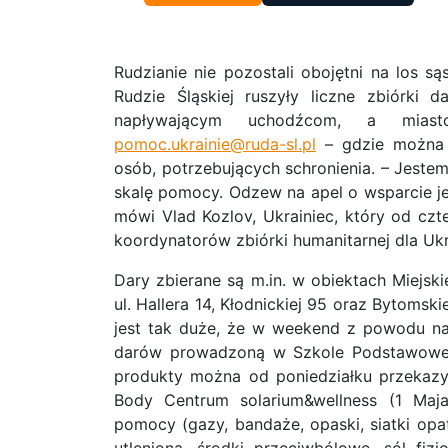
Rudzianie nie pozostali obojętni na los
Rudzie Śląskiej ruszyły liczne zbiórki 
napływającym uchodźcom, a mia
pomoc.ukrainie@ruda-sl.pl
– gdzie można 
osób, potrzebujących schronienia.
– Jestem
skalę pomocy. Odzew na apel o wsparcie jes
mówi Vlad Kozlov, Ukrainiec, który od czt
koordynatorów zbiórki humanitarnej dla Ukr
Dary zbierane są m.in. w obiektach Miejsk
ul. Hallera 14, Kłodnickiej 95 oraz Bytomsk
jest tak duże, że w weekend z powodu na
darów prowadzoną w Szkole Podstawowej n
produkty można od poniedziałku przekazy
Body Centrum solarium&wellness (1 Maja 
pomocy (gazy, bandaże, opaski, siatki opa
utleniona, środki przeciwbólowe, sól fiz