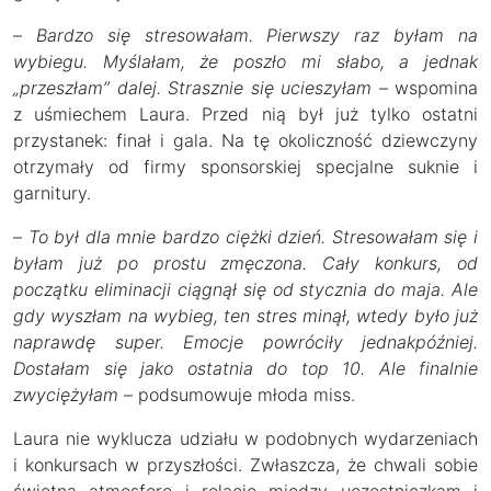
–
Bardzo się stresowałam. Pierwszy raz byłam na
wybiegu. Myślałam, że poszło mi słabo, a jednak
„przeszłam” dalej. Strasznie się ucieszyłam
– wspomina
z uśmiechem Laura. Przed nią był już tylko ostatni
przystanek: finał i gala. Na tę okoliczność dziewczyny
otrzymały od firmy sponsorskiej specjalne suknie i
garnitury.
–
To był dla mnie bardzo ciężki dzień. Stresowałam się i
byłam już po prostu zmęczona. Cały konkurs, od
początku eliminacji ciągnął się od stycznia do maja. Ale
gdy wyszłam na wybieg, ten stres minął, wtedy było już
naprawdę super. Emocje powróciły jednakpóźniej.
Dostałam się jako ostatnia do top 10. Ale finalnie
zwyciężyłam
– podsumowuje młoda miss.
Laura nie wyklucza udziału w podobnych wydarzeniach
i konkursach w przyszłości. Zwłaszcza, że chwali sobie
świetną atmosferę i relacje między uczestniczkam i