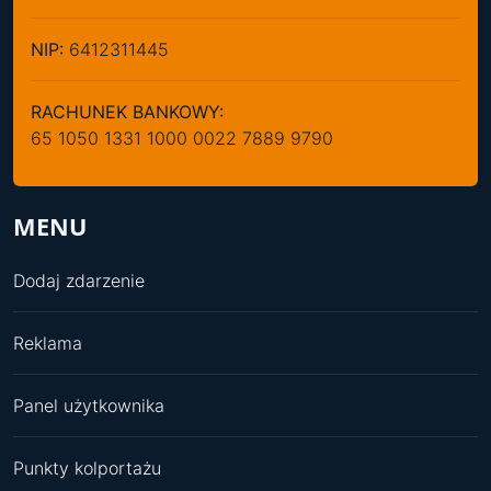
NIP:
6412311445
RACHUNEK BANKOWY:
65 1050 1331 1000 0022 7889 9790
MENU
Dodaj zdarzenie
Reklama
Panel użytkownika
Punkty kolportażu