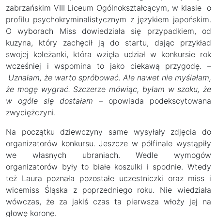
zabrzańskim VIII Liceum Ogólnokształcącym, w klasie o
profilu psychokryminalistycznym z językiem japońskim.
O wyborach Miss dowiedziała się przypadkiem, od
kuzyna, który zachęcił ją do startu, dając przykład
swojej koleżanki, która wzięła udział w konkursie rok
wcześniej i wspomina to jako ciekawą przygodę. –
Uznałam, że warto spróbować. Ale nawet nie myślałam,
że mogę wygrać. Szczerze mówiąc, byłam w szoku, że
w ogóle się dostałam
– opowiada podekscytowana
zwyciężczyni.
Na początku dziewczyny same wysyłały zdjęcia do
organizatorów konkursu. Jeszcze w półfinale wystąpiły
we własnych ubraniach. Wedle wymogów
organizatorów były to białe koszulki i spodnie. Wtedy
też Laura poznała pozostałe uczestniczki oraz miss i
wicemiss Śląska z poprzedniego roku. Nie wiedziała
wówczas, że za jakiś czas ta pierwsza włoży jej na
głowę koronę.