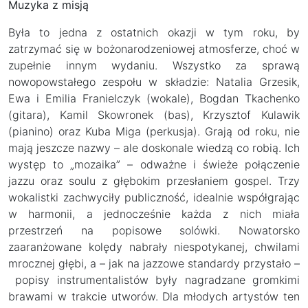
Muzyka z misją
Była to jedna z ostatnich okazji w tym roku, by
zatrzymać się w bożonarodzeniowej atmosferze, choć w
zupełnie innym wydaniu. Wszystko za sprawą
nowopowstałego zespołu w składzie: Natalia Grzesik,
Ewa i Emilia Franielczyk (wokale), Bogdan Tkachenko
(gitara), Kamil Skowronek (bas), Krzysztof Kulawik
(pianino) oraz Kuba Miga (perkusja). Grają od roku, nie
mają jeszcze nazwy – ale doskonale wiedzą co robią. Ich
występ to „mozaika” – odważne i świeże połączenie
jazzu oraz soulu z głębokim przesłaniem gospel. Trzy
wokalistki zachwyciły publiczność, idealnie współgrając
w harmonii, a jednocześnie każda z nich miała
przestrzeń na popisowe solówki. Nowatorsko
zaaranżowane kolędy nabrały niespotykanej, chwilami
mrocznej głębi, a – jak na jazzowe standardy przystało –
popisy instrumentalistów były nagradzane gromkimi
brawami w trakcie utworów. Dla młodych artystów ten