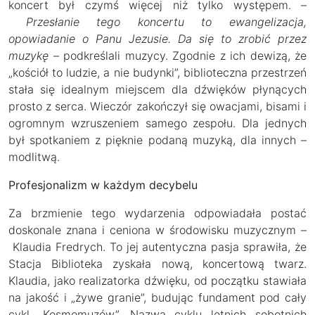
koncert był czymś więcej niż tylko występem. –
Przesłanie tego koncertu to ewangelizacja,
opowiadanie o Panu Jezusie. Da się to zrobić przez
muzykę
– podkreślali muzycy. Zgodnie z ich dewizą, że
„kościół to ludzie, a nie budynki”, biblioteczna przestrzeń
stała się idealnym miejscem dla dźwięków płynących
prosto z serca. Wieczór zakończył się owacjami, bisami i
ogromnym wzruszeniem samego zespołu. Dla jednych
był spotkaniem z pięknie podaną muzyką, dla innych –
modlitwą.
Profesjonalizm w każdym decybelu
Za brzmienie tego wydarzenia odpowiadała postać
doskonale znana i ceniona w środowisku muzycznym –
Klaudia Fredrych. To jej autentyczna pasja sprawiła, że
Stacja Biblioteka zyskała nową, koncertową twarz.
Klaudia, jako realizatorka dźwięku, od początku stawiała
na jakość i „żywe granie”, budując fundament pod cały
cykl „Kosmomuzów”. Nazwa cyklu letnich sobotnich