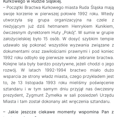
Kurkowego w Rudzie Śląskiej.
– Początki Bractwa Kurkowego miasta Ruda Śląska mają
swoje korzenie w pierwszej połowie 1992 roku. Wtedy
utworzyła się grupa organizacyjna na czele z
nieżyjącym już dziś hetmanem Henrykiem Kunikiem,
ówczesnym dyrektorem Huty „Pokój”. W sumie w grupie
założycielskiej było 15 osób. W dosyć szybkim tempie
udawało się pokonać wszystkie wyzwania związane z
dokumentami oraz zawiłościami prawnymi i pod koniec
1992 roku odbyło się pierwsze walne zebranie bractwa.
Kolejne lata były bardzo pozytywne, jeżeli chodzi o jego
rozwój. W latach 1992-1994 bractwo miało dużo
wsparcia ze strony władz miasta, czego przykładem jest
to, że 13 listopada 1993 roku mieliśmy poświęcenie
sztandaru i w tym samym dniu przyjął nas ówczesny
prezydent, Zygmunt Żymełka w sali posiedzeń Urzędu
Miasta i tam został dokonany akt wręczenia sztandaru.
– Jakie jeszcze ciekawe momenty wspomina Pan z