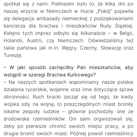
spotkał się z nami. Pokłosiem było to, że kilka dni po
naszej wizycie w Niemczech w Hucie „Pokój” pojawiła
się delegacja ambasady niemieckiej z podziękowaniami
kanclerza dla bractwa i mieszkańców Rudy Śląskiej.
Kolejno tych imprez odbyło się kilkanaście – w Belgii,
Holandii, Austrii, czy Niemczech. Odwiedzaliśmy też
takie państwa jak m.in. Węgry, Czechy, Słowację oraz
Tunezję.
– W jaki sposób zachęciłby Pan mieszkańców, aby
wstąpili w szeregi Bractwa Kurkowego?
– Na naszych spotkaniach wspominamy nasze polskie
działania rycerskie, wojenne oraz inne dotyczące spraw
obronności. Ruch bracki zaczął się od tego, że kiedy
wojska szły na wojnę, to poszczególnych miast broniły
lokalne zespoły ludzkie – głównie pochodziły one ze
środowiska rzemieślników. Oni sami organizowali się,
żeby po pierwsze chronić swoich miejsc pracy, a po
drugie bronić swoich miast. Później powoli rzemieślnicy