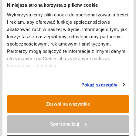
przyłączyć.
Niniejsza strona korzysta z plików cookie
Wykorzystujemy pliki cookie do spersonalizowania treści
– Dziękuję za rozmowę.
i reklam, aby oferować funkcje społecznościowe i
analizować ruch w naszej witrynie. Informacje o tym, jak
korzystasz z naszej witryny, udostępniamy partnerom
społecznościowym, reklamowym i analitycznym.
Autor wpisu
Partnerzy mogą połączyć te informacje z innymi danymi
otrzymanymi od Ciebie lub uzyskanymi podczas
korzystania z ich usług.
Pokaż szczegóły
admin
Zezwól na wszystkie
Wszystkie moje artykuły
Spersonalizuj