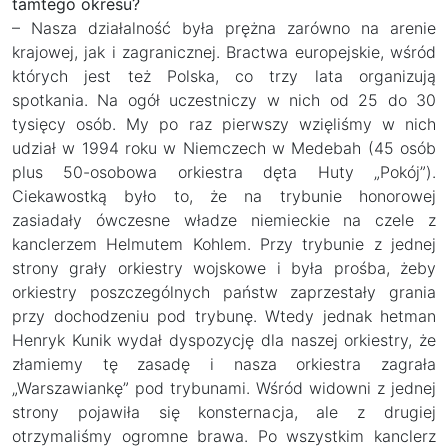
tamtego okresu?
– Nasza działalność była prężna zarówno na arenie
krajowej, jak i zagranicznej. Bractwa europejskie, wśród
których jest też Polska, co trzy lata organizują
spotkania. Na ogół uczestniczy w nich od 25 do 30
tysięcy osób. My po raz pierwszy wzięliśmy w nich
udział w 1994 roku w Niemczech w Medebah (45 osób
plus 50-osobowa orkiestra dęta Huty „Pokój”).
Ciekawostką było to, że na trybunie honorowej
zasiadały ówczesne władze niemieckie na czele z
kanclerzem Helmutem Kohlem. Przy trybunie z jednej
strony grały orkiestry wojskowe i była prośba, żeby
orkiestry poszczególnych państw zaprzestały grania
przy dochodzeniu pod trybunę. Wtedy jednak hetman
Henryk Kunik wydał dyspozycję dla naszej orkiestry, że
złamiemy tę zasadę i nasza orkiestra zagrała
„Warszawiankę” pod trybunami. Wśród widowni z jednej
strony pojawiła się konsternacja, ale z drugiej
otrzymaliśmy ogromne brawa. Po wszystkim kanclerz