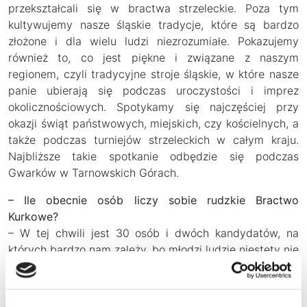
przekształcali się w bractwa strzeleckie. Poza tym
kultywujemy nasze śląskie tradycje, które są bardzo
złożone i dla wielu ludzi niezrozumiałe. Pokazujemy
również to, co jest piękne i związane z naszym
regionem, czyli tradycyjne stroje śląskie, w które nasze
panie ubierają się podczas uroczystości i imprez
okolicznościowych. Spotykamy się najczęściej przy
okazji świąt państwowych, miejskich, czy kościelnych, a
także podczas turniejów strzeleckich w całym kraju.
Najbliższe takie spotkanie odbędzie się podczas
Gwarków w Tarnowskich Górach.
– Ile obecnie osób liczy sobie rudzkie Bractwo
Kurkowe?
– W tej chwili jest 30 osób i dwóch kandydatów, na
których bardzo nam zależy, bo młodzi ludzie niestety nie
garną się do naszego stowarzyszenia. Łączymy ludzi
różnych zawodów – nie ma żadnych przeciwwskazań
ani wskazań, żeby do nas należeć – każdy może się