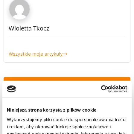
Wioletta Tkocz
Wszystkie moje artykuły
AKTUALNOŚCI
EKO WIADOMOŚCI
Niniejsza strona korzysta z plików cookie
Wykorzystujemy pliki cookie do spersonalizowania treści
i reklam, aby oferować funkcje społecznościowe i
KULTURA
analizować ruch w naszej witrynie. Informacje o tym, jak