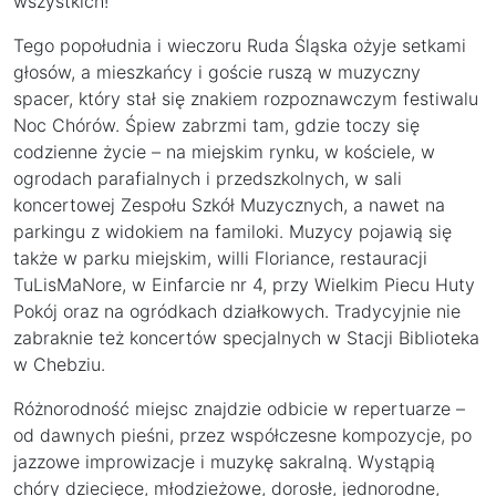
wszystkich!”
Tego popołudnia i wieczoru Ruda Śląska ożyje setkami
głosów, a mieszkańcy i goście ruszą w muzyczny
spacer, który stał się znakiem rozpoznawczym festiwalu
Noc Chórów. Śpiew zabrzmi tam, gdzie toczy się
codzienne życie – na miejskim rynku, w kościele, w
ogrodach parafialnych i przedszkolnych, w sali
koncertowej Zespołu Szkół Muzycznych, a nawet na
parkingu z widokiem na familoki. Muzycy pojawią się
także w parku miejskim, willi Floriance, restauracji
TuLisMaNore, w Einfarcie nr 4, przy Wielkim Piecu Huty
Pokój oraz na ogródkach działkowych. Tradycyjnie nie
zabraknie też koncertów specjalnych w Stacji Biblioteka
w Chebziu.
Różnorodność miejsc znajdzie odbicie w repertuarze –
od dawnych pieśni, przez współczesne kompozycje, po
jazzowe improwizacje i muzykę sakralną. Wystąpią
chóry dziecięce, młodzieżowe, dorosłe, jednorodne,