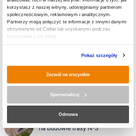
korzystasz z naszej witryny, udostępniamy partnerom
społecznościowym, reklamowym i analitycznym.
Partnerzy mogą połączyć te informacje z innymi danymi
SPORT
otrzymanymi od Ciebie lub uzyskanymi podczas
korzystania z ich usług.
Pokaż szczegóły
POLECANE
Zezwól na wszystkie
IX Rudzki Półmaraton Industrialny
Spersonalizuj
Odmowa
Historyczna operacja inżynieryjna
na budowie trasy N-S