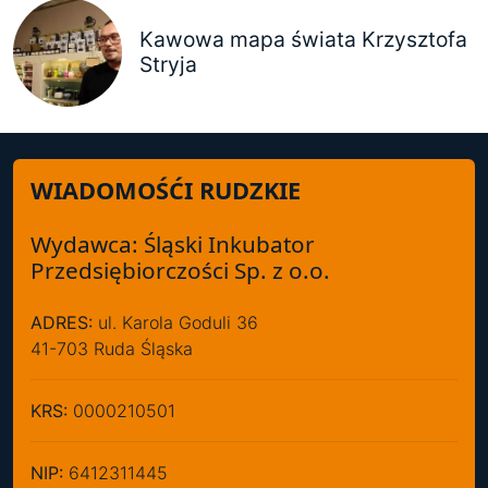
Kawowa mapa świata Krzysztofa
Stryja
WIADOMOŚĆI RUDZKIE
Wydawca: Śląski Inkubator
Przedsiębiorczości Sp. z o.o.
ADRES:
ul. Karola Goduli 36
41-703 Ruda Śląska
KRS:
0000210501
NIP:
6412311445