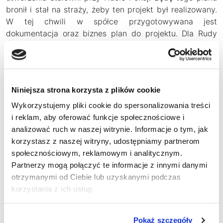
bronił i stał na straży, żeby ten projekt był realizowany.
W tej chwili w spółce przygotowywana jest
dokumentacja oraz biznes plan do projektu. Dla Rudy
Śląskiej jest to ważna inwestycja, której jestem
ambasadorem. Moja rola będzie taka jak do tej pory,
czyli dbałość o sprawy związane ze Śląskiem i m.in. z
transformacją górniczą. Ponadto przypomnę, że
Niniejsza strona korzysta z plików cookie
niedawno ogłosiliśmy, że Ruda Śląska otrzyma 250 mln
zł rządowej dotacji w ramach Rządowego Programu
Wykorzystujemy pliki cookie do spersonalizowania treści
Inwestycji Strategicznych na budowę dwóch odcinków
i reklam, aby oferować funkcje społecznościowe i
trasy N-S na północ od Drogowej Trasy Średnicowej.
analizować ruch w naszej witrynie. Informacje o tym, jak
Długo o to zabiegałem. Zarówno w tym temacie, jak i
korzystasz z naszej witryny, udostępniamy partnerom
innych współpraca z władzami miasta układa się dobrze
społecznościowym, reklamowym i analitycznym.
i będę się starał kontynuować to z pożytkiem dla Rudy
Partnerzy mogą połączyć te informacje z innymi danymi
Śląskiej.
otrzymanymi od Ciebie lub uzyskanymi podczas
korzystania z ich usług.
Pokaż szczegóły