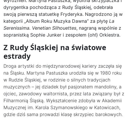
wyróżnień. Martyna Pastuszka, wybitna skrzypaczka i
dyrygentka pochodząca z Rudy Śląskiej, odebrała
swoją pierwszą statuetkę Fryderyka. Nagrodzono ją w
kategorii „Album Roku Muzyka Dawna” za płytę
La
Serenissima. Venetian Silhouettes
, nagraną wspólnie z
sopranistką Sophie Junker i zespołem {oh!} Orkiestra.
Z Rudy Śląskiej na światowe
estrady
Droga artystki do międzynarodowej kariery zaczęła się
na Śląsku. Martyna Pastuszka urodziła się w 1980 roku
w Rudzie Śląskiej, w rodzinie o silnych tradycjach
muzycznych – jej dziadek był pasjonatem mandoliny, a
ojciec, zawodowy waltornista, przez lata związany był z
Filharmonią Śląską. Wykształcenie zdobyła w Akademii
Muzycznej im. Karola Szymanowskiego w Katowicach,
gdzie dziś sama prowadzi klasę skrzypiec barokowych.