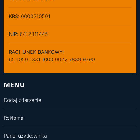
KRS:
0000210501
NIP:
6412311445
RACHUNEK BANKOWY:
65 1050 1331 1000 0022 7889 9790
MENU
Dodaj zdarzenie
Reklama
Panel użytkownika