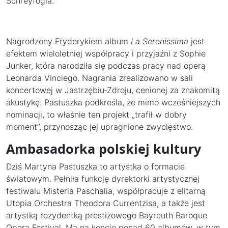
Schreyfogla.
Nagrodzony Fryderykiem album
La Serenissima
jest
efektem wieloletniej współpracy i przyjaźni z Sophie
Junker, która narodziła się podczas pracy nad operą
Leonarda Vinciego. Nagrania zrealizowano w sali
koncertowej w Jastrzębiu‑Zdroju, cenionej za znakomitą
akustykę. Pastuszka podkreśla, że mimo wcześniejszych
nominacji, to właśnie ten projekt „trafił w dobry
moment”, przynosząc jej upragnione zwycięstwo.
Ambasadorka polskiej kultury
Dziś Martyna Pastuszka to artystka o formacie
światowym. Pełniła funkcję dyrektorki artystycznej
festiwalu Misteria Paschalia, współpracuje z elitarną
Utopia Orchestra Theodora Currentzisa, a także jest
artystką rezydentką prestiżowego Bayreuth Baroque
Opera Festival. Ma na koncie ponad 60 albumów, w tym