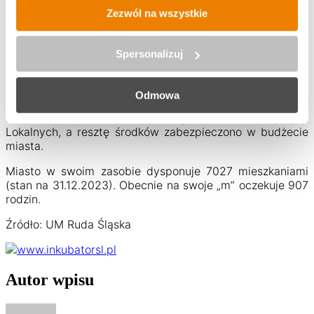
Przypomnijmy, że na początku roku zakończyła się
Zezwól na wszystkie
budowa mieszkań komunalnych przy ul. Bankowej. W
ramach przedsięwzięcia powstały dwa budynki
mieszczące łącznie 52 mieszkania. Wykonano też
Spersonalizuj
podziemne garaże i przestrzeń rekreacyjną. Koszt
inwestycji to blisko 21,3 mln zł, z czego ponad 11 mln zł
pochodzi z bezzwrotnej dotacji z Banku Gospodarstwa
Odmowa
Krajowego z tzw. Funduszu Dopłat. Dodatkowo przeszło
milion zł pozyskano z Rządowego Funduszu Inwestycji
Lokalnych, a resztę środków zabezpieczono w budżecie
miasta.
Miasto w swoim zasobie dysponuje 7027 mieszkaniami
(stan na 31.12.2023). Obecnie na swoje „m” oczekuje 907
rodzin.
Źródło: UM Ruda Śląska
Autor wpisu