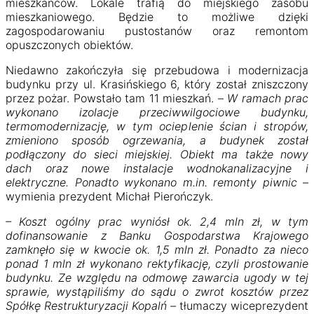
mieszkańców. Lokale trafią do miejskiego zasobu
mieszkaniowego. Będzie to możliwe dzięki
zagospodarowaniu pustostanów oraz remontom
opuszczonych obiektów.
Niedawno zakończyła się przebudowa i modernizacja
budynku przy ul. Krasińskiego 6, który został zniszczony
przez pożar. Powstało tam 11 mieszkań. –
W ramach prac
wykonano izolacje przeciwwilgociowe budynku,
termomodernizację, w tym ocieplenie ścian i stropów,
zmieniono sposób ogrzewania, a budynek został
podłączony do sieci miejskiej. Obiekt ma także nowy
dach oraz nowe instalacje wodnokanalizacyjne i
elektryczne. Ponadto wykonano m.in. remonty piwnic –
wymienia prezydent Michał Pierończyk.
– Koszt ogólny prac wyniósł ok. 2,4 mln zł, w tym
dofinansowanie z Banku Gospodarstwa Krajowego
zamknęło się w kwocie ok. 1,5 mln zł. Ponadto za nieco
ponad 1 mln zł wykonano rektyfikację, czyli prostowanie
budynku. Ze względu na odmowę zawarcia ugody w tej
sprawie, wystąpiliśmy do sądu o zwrot kosztów przez
Spółkę Restrukturyzacji Kopalń –
tłumaczy wiceprezydent