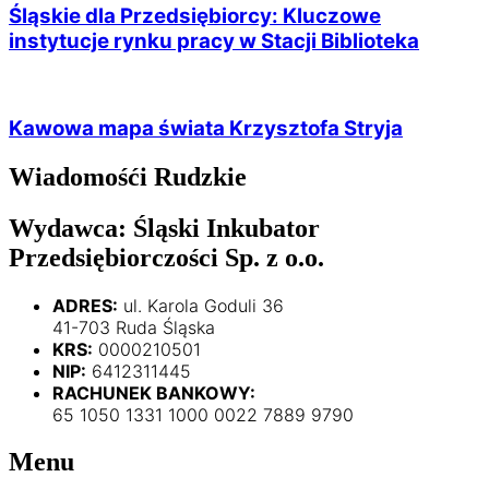
Śląskie dla Przedsiębiorcy: Kluczowe
instytucje rynku pracy w Stacji Biblioteka
Kawowa mapa świata Krzysztofa Stryja
Wiadomośći Rudzkie
Wydawca: Śląski Inkubator
Przedsiębiorczości Sp. z o.o.
ADRES:
ul. Karola Goduli 36
41-703 Ruda Śląska
KRS:
0000210501
NIP:
6412311445
RACHUNEK BANKOWY:
65 1050 1331 1000 0022 7889 9790
Menu