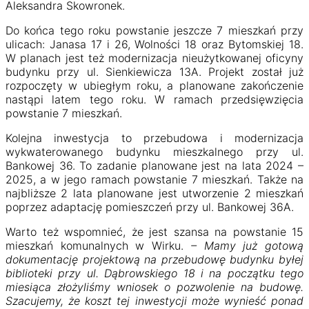
Aleksandra Skowronek.
Do końca tego roku powstanie jeszcze 7 mieszkań przy
ulicach: Janasa 17 i 26, Wolności 18 oraz Bytomskiej 18.
W planach jest też modernizacja nieużytkowanej oficyny
budynku przy ul. Sienkiewicza 13A. Projekt został już
rozpoczęty w ubiegłym roku, a planowane zakończenie
nastąpi latem tego roku. W ramach przedsięwzięcia
powstanie 7 mieszkań.
Kolejna inwestycja to przebudowa i modernizacja
wykwaterowanego budynku mieszkalnego przy ul.
Bankowej 36. To zadanie planowane jest na lata 2024 –
2025, a w jego ramach powstanie 7 mieszkań. Także na
najbliższe 2 lata planowane jest utworzenie 2 mieszkań
poprzez adaptację pomieszczeń przy ul. Bankowej 36A.
Warto też wspomnieć, że jest szansa na powstanie 15
mieszkań komunalnych w Wirku.
– Mamy już gotową
dokumentację projektową na przebudowę budynku byłej
biblioteki przy ul. Dąbrowskiego 18 i na początku tego
miesiąca złożyliśmy wniosek o pozwolenie na budowę.
Szacujemy, że koszt tej inwestycji może wynieść ponad