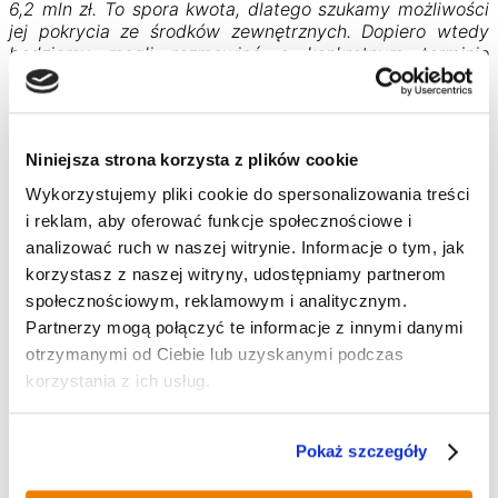
6,2 mln zł. To spora kwota, dlatego szukamy możliwości
jej pokrycia ze środków zewnętrznych. Dopiero wtedy
będziemy mogli rozmawiać o konkretnym terminie
realizacji inwestycji, ale chcemy być już do tego dobrze
przygotowani –
komentuje prezydent Pierończyk.
Projekt zakłada rozbiórkę istniejącego budynku, ale z
pozostawieniem zabytkowej ściany frontowej, a
Niniejsza strona korzysta z plików cookie
następnie dobudowanie nowej 4-kondygnacyjnej części
Wykorzystujemy pliki cookie do spersonalizowania treści
budynku z 15 mieszkaniami komunalnymi. Kolejnym
i reklam, aby oferować funkcje społecznościowe i
etapem będzie zagospodarowanie podwórza elementami
małej architektury, a także budowa, w sąsiedztwie,
analizować ruch w naszej witrynie. Informacje o tym, jak
parkingu dla 15 samochodów osobowych dla
korzystasz z naszej witryny, udostępniamy partnerom
mieszkańców budynku, w tym 2 przeznaczonych dla
społecznościowym, reklamowym i analitycznym.
osób z niepełnosprawnościami.
Partnerzy mogą połączyć te informacje z innymi danymi
2 mieszkania mają być dostosowane do potrzeb osób z
otrzymanymi od Ciebie lub uzyskanymi podczas
niepełnosprawnościami. Projekt zakłada, że lokale będą
korzystania z ich usług.
dwupokojowe, z kuchnią lub aneksem kuchennym oraz
łazienką. Minimalna powierzchnia mieszkań to 45 m².
Mieszkania parterowe będą posiadały ogródki, a każde z
Pokaż szczegóły
mieszkań położonych na 1, 2 lub 3 piętrze – balkon.