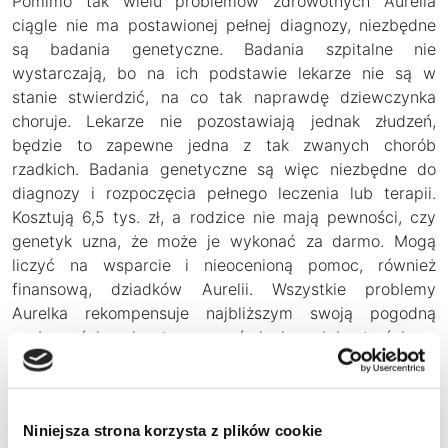
Pomimo tak wielu problemów zdrowotnych Aurelia
ciągle nie ma postawionej pełnej diagnozy, niezbędne
są badania genetyczne. Badania szpitalne nie
wystarczają, bo na ich podstawie lekarze nie są w
stanie stwierdzić, na co tak naprawdę dziewczynka
choruje. Lekarze nie pozostawiają jednak złudzeń,
będzie to zapewne jedna z tak zwanych chorób
rzadkich. Badania genetyczne są więc niezbędne do
diagnozy i rozpoczęcia pełnego leczenia lub terapii.
Kosztują 6,5 tys. zł, a rodzice nie mają pewności, czy
genetyk uzna, że może je wykonać za darmo. Mogą
liczyć na wsparcie i nieocenioną pomoc, również
finansową, dziadków Aurelii. Wszystkie problemy
Aurelka rekompensuje najbliższym swoją pogodną
osobowością, nieustannym uśmiechem i bystrością.
–
Jak Aurelka mówi „proszę tatusiu” to nie potrafię jej
niczego odmówić. Mama i babcia starają się być
wymagające, i bardzo dobrze, bo moje serce i dziadka
Niniejsza strona korzysta z plików cookie
Aurelka roztapia w jednej chwili. Poza tym ma cudowny