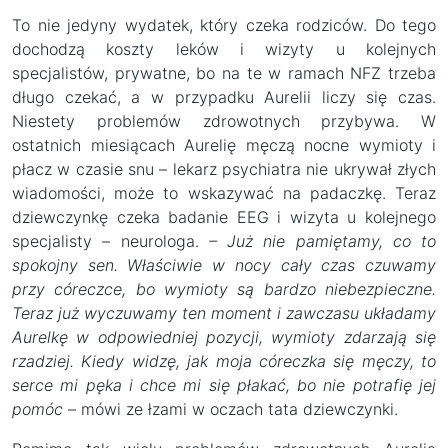
To nie jedyny wydatek, który czeka rodziców. Do tego
dochodzą koszty leków i wizyty u kolejnych
specjalistów, prywatne, bo na te w ramach NFZ trzeba
długo czekać, a w przypadku Aurelii liczy się czas.
Niestety problemów zdrowotnych przybywa. W
ostatnich miesiącach Aurelię męczą nocne wymioty i
płacz w czasie snu – lekarz psychiatra nie ukrywał złych
wiadomości, może to wskazywać na padaczkę. Teraz
dziewczynkę czeka badanie EEG i wizyta u kolejnego
specjalisty – neurologa.
– Już nie pamiętamy, co to
spokojny sen. Właściwie w nocy cały czas czuwamy
przy córeczce, bo wymioty są bardzo niebezpieczne.
Teraz już wyczuwamy ten moment i zawczasu układamy
Aurelkę w odpowiedniej pozycji, wymioty zdarzają się
rzadziej. Kiedy widzę, jak moja córeczka się męczy, to
serce mi pęka i chce mi się płakać, bo nie potrafię jej
pomóc
– mówi ze łzami w oczach tata dziewczynki.