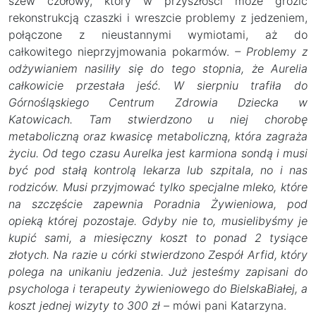
szew czołowy, który w przyszłości może grozić
rekonstrukcją czaszki i wreszcie problemy z jedzeniem,
połączone z nieustannymi wymiotami, aż do
całkowitego nieprzyjmowania pokarmów.
– Problemy z
odżywianiem nasiliły się do tego stopnia, że Aurelia
całkowicie przestała jeść. W sierpniu trafiła do
Górnośląskiego Centrum Zdrowia Dziecka w
Katowicach. Tam stwierdzono u niej chorobę
metaboliczną oraz kwasicę metaboliczną, która zagraża
życiu. Od tego czasu Aurelka jest karmiona sondą i musi
być pod stałą kontrolą lekarza lub szpitala, no i nas
rodziców. Musi przyjmować tylko specjalne mleko, które
na szczęście zapewnia Poradnia Żywieniowa, pod
opieką której pozostaje. Gdyby nie to, musielibyśmy je
kupić sami, a miesięczny koszt to ponad 2 tysiące
złotych. Na razie u córki stwierdzono Zespół Arfid, który
polega na unikaniu jedzenia. Już jesteśmy zapisani do
psychologa i terapeuty żywieniowego do BielskaBiałej, a
koszt jednej wizyty to 300 zł –
mówi pani Katarzyna.