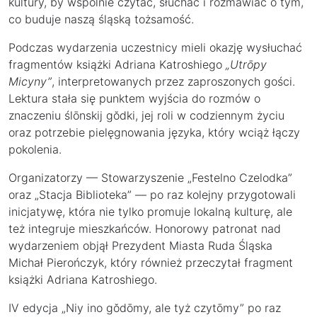
kultury, by wspólnie czytać, słuchać i rozmawiać o tym,
co buduje naszą śląską tożsamość.
Podczas wydarzenia uczestnicy mieli okazję wysłuchać
fragmentów książki Adriana Katroshiego
„Utrōpy
Micyny”
, interpretowanych przez zaproszonych gości.
Lektura stała się punktem wyjścia do rozmów o
znaczeniu ślōnskij gŏdki, jej roli w codziennym życiu
oraz potrzebie pielęgnowania języka, który wciąż łączy
pokolenia.
Organizatorzy — Stowarzyszenie „Festelno Czelodka”
oraz „Stacja Biblioteka” — po raz kolejny przygotowali
inicjatywę, która nie tylko promuje lokalną kulturę, ale
też integruje mieszkańców. Honorowy patronat nad
wydarzeniem objął Prezydent Miasta Ruda Śląska
Michał Pierończyk, który również przeczytał fragment
książki Adriana Katroshiego.
IV edycja „Niy ino gŏdōmy, ale tyż czytōmy” po raz