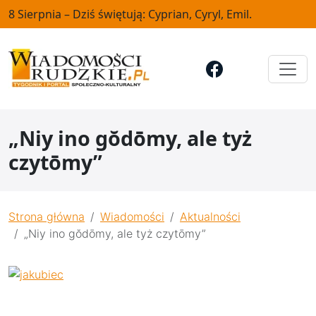
8 Sierpnia – Dziś świętują: Cyprian, Cyryl, Emil.
„Niy ino gŏdōmy, ale tyż
czytōmy”
Strona główna
Wiadomości
Aktualności
„Niy ino gŏdōmy, ale tyż czytōmy”